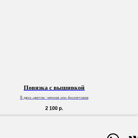
Повязка с вышивкой
В двух цветах: черная или фиолетовая
2 100
р.