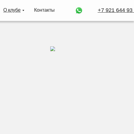
+7 921 644 93
О клубе
К
о
н
т
а
к
т
ы
К
о
н
т
а
к
т
ы