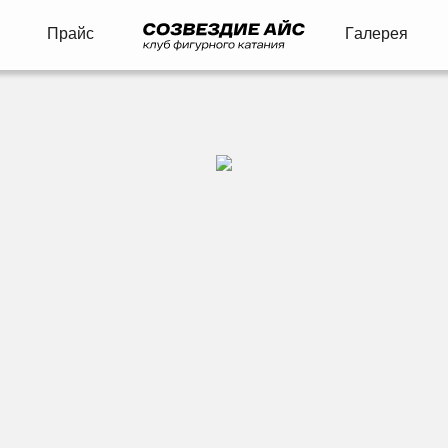
П
р
а
й
с
Г
а
л
е
р
е
я
П
р
а
й
с
Г
а
л
е
р
е
я