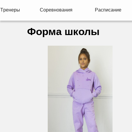
Т
р
е
н
е
р
ы
С
о
р
е
в
н
о
в
а
н
и
я
Р
а
с
п
и
с
а
н
и
е
Т
р
е
н
е
р
ы
С
о
р
е
в
н
о
в
а
н
и
я
Р
а
с
п
и
с
а
н
и
е
Форма школы